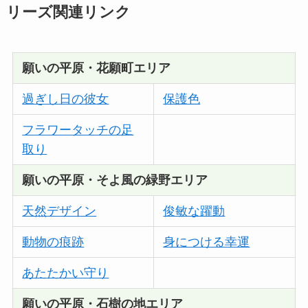
リーズ関連リンク
願いの平原・花願町エリア
過ぎし日の彼女
保護色
フラワータッチの足
取り
願いの平原・そよ風の緑野エリア
天然デザイン
俊敏な躍動
動物の痕跡
身につける幸運
あたたかい守り
願いの平原・
石樹の地エリア