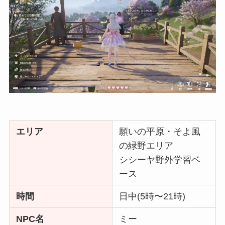
エリア
願いの平原・そよ風
の緑野エリア
シシーヤ野外学習ベ
ース
時間
日中(5時〜21時)
NPC名
ミー