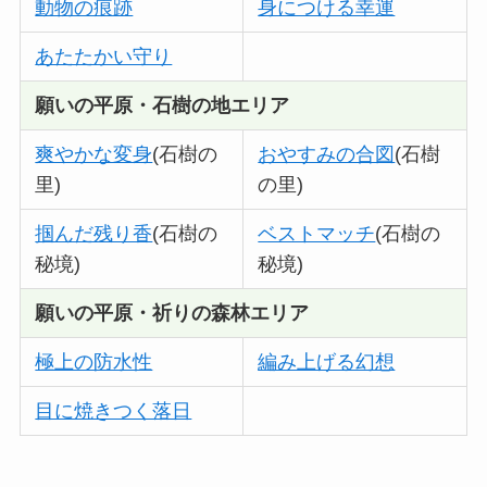
動物の痕跡
身につける幸運
あたたかい守り
願いの平原・
石樹の地エリア
爽やかな変身
(石樹の
おやすみの合図
(石樹
里)
の里)
掴んだ残り香
(石樹の
ベストマッチ
(石樹の
秘境)
秘境)
願いの平原・祈りの森林エリア
極上の防水性
編み上げる幻想
目に焼きつく落日