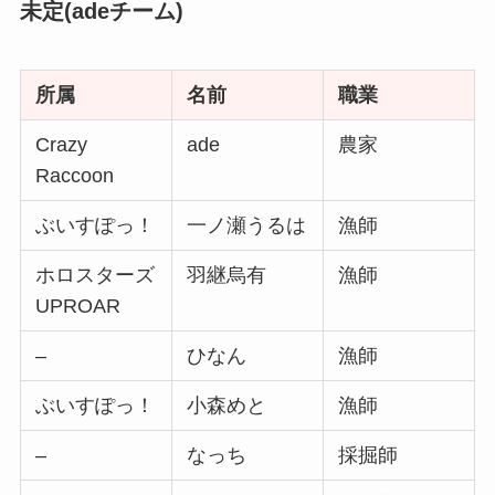
未定(adeチーム)
所属
名前
職業
Crazy
ade
農家
Raccoon
ぶいすぽっ！
一ノ瀬うるは
漁師
ホロスターズ
羽継烏有
漁師
UPROAR
–
ひなん
漁師
ぶいすぽっ！
小森めと
漁師
–
なっち
採掘師