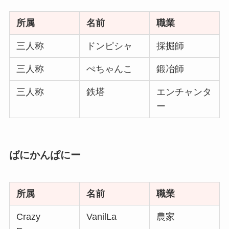
所属
名前
職業
三人称
ドンピシャ
採掘師
三人称
ぺちゃんこ
鍛冶師
三人称
鉄塔
エンチャンタ
ー
ばにかんぱにー
所属
名前
職業
Crazy
VanilLa
農家