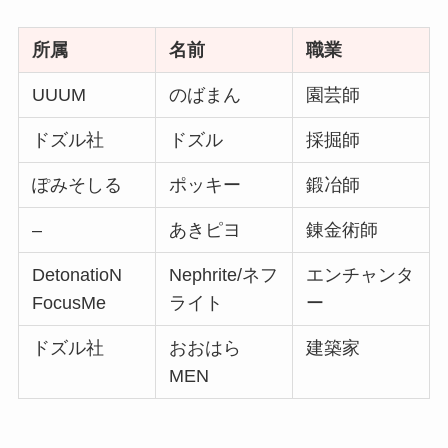
所属
名前
職業
UUUM
のばまん
園芸師
ドズル社
ドズル
採掘師
ぽみそしる
ポッキー
鍛冶師
–
あきピヨ
錬金術師
DetonatioN
Nephrite/ネフ
エンチャンタ
FocusMe
ライト
ー
ドズル社
おおはら
建築家
MEN