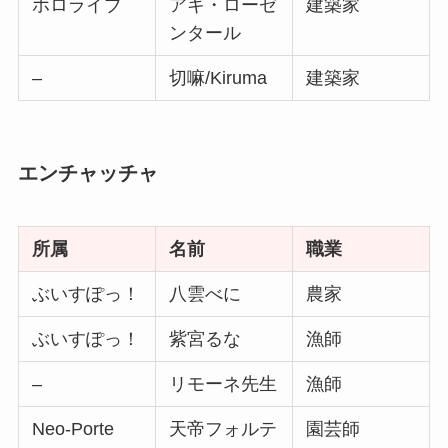
ホロライブ
アキ・ローゼ
建築家
ンタール
–
切嘛/Kiruma
建築家
エンチャッチャ
所属
名前
職業
ぶいすぽっ！
八雲べに
農家
ぶいすぽっ！
紫宮るな
漁師
–
リモーネ先生
漁師
Neo-Porte
天帝フォルテ
園芸師