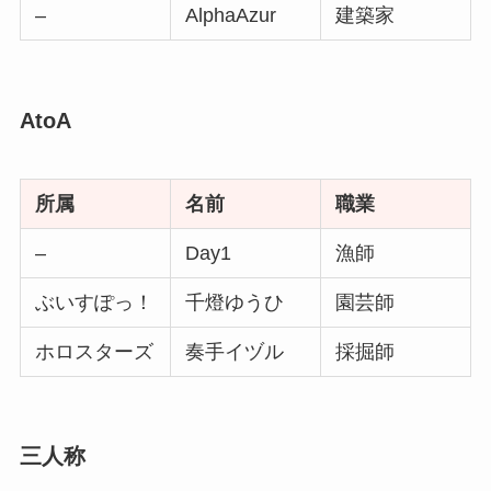
–
AlphaAzur
建築家
AtoA
所属
名前
職業
–
Day1
漁師
ぶいすぽっ！
千燈ゆうひ
園芸師
ホロスターズ
奏手イヅル
採掘師
三人称