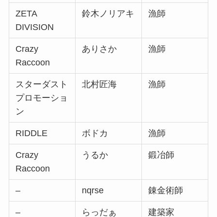
ZETA
鈴木ノリアキ
漁師
DIVISION
Crazy
ありさか
漁師
Raccoon
スターダスト
北村匠海
漁師
プロモーショ
ン
RIDDLE
ボドカ
漁師
Crazy
うるか
鍛冶師
Raccoon
–
nqrse
錬金術師
–
らっだぁ
建築家