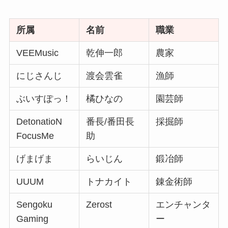
所属
名前
職業
VEEMusic
乾伸一郎
農家
にじさんじ
渡会雲雀
漁師
ぶいすぽっ！
橘ひなの
園芸師
DetonatioN
番長/番田長
採掘師
FocusMe
助
げまげま
らいじん
鍛冶師
UUUM
トナカイト
錬金術師
Sengoku
Zerost
エンチャンタ
Gaming
ー