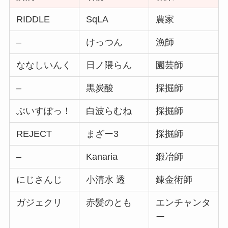
RIDDLE
SqLA
農家
–
けっつん
漁師
ななしいんく
日ノ隈らん
園芸師
–
黒炭酸
採掘師
ぶいすぽっ！
白波らむね
採掘師
REJECT
まざー3
採掘師
–
Kanaria
鍛冶師
にじさんじ
小清水 透
錬金術師
ガジェクリ
赤髪のとも
エンチャンタ
ー