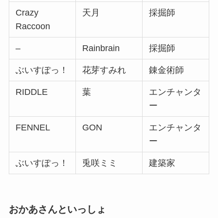
Crazy
天月
採掘師
Raccoon
–
Rainbrain
採掘師
ぶいすぽっ！
花芽すみれ
錬金術師
RIDDLE
葉
エンチャンタ
ー
FENNEL
GON
エンチャンタ
ー
ぶいすぽっ！
兎咲ミミ
建築家
おかあさんといっしょ