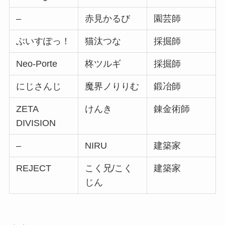
–
赤見かるび
園芸師
ぶいすぽっ！
猫汰つな
採掘師
Neo-Porte
柊ツルギ
採掘師
にじさんじ
魔界ノりりむ
鍛冶師
ZETA
けんき
錬金術師
DIVISION
–
NIRU
建築家
REJECT
こく兄/こく
建築家
じん