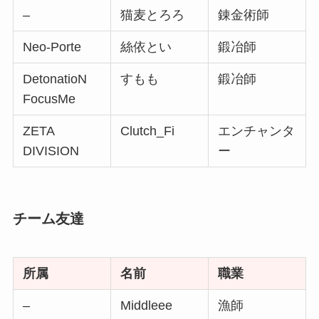
–
猫麦とろろ
錬金術師
Neo-Porte
絲依とい
鍛冶師
DetonatioN
すもも
鍛冶師
FocusMe
ZETA
Clutch_Fi
エンチャンタ
DIVISION
ー
チーム友達
所属
名前
職業
–
Middleee
漁師