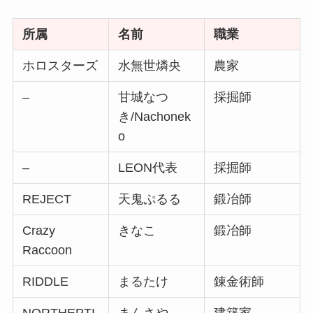
所属
名前
職業
ホロスターズ
水無世燐央
農家
–
甘城なつ
採掘師
き/Nachonek
o
–
LEON代表
採掘師
REJECT
天鬼ぷるる
鍛冶師
Crazy
きなこ
鍛冶師
Raccoon
RIDDLE
まるたけ
錬金術師
NORTHEPTI
まんさや
建築家