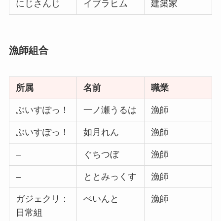
にじさんじ
イブラヒム
建築家
漁師組合
所属
名前
職業
ぶいすぽっ！
一ノ瀬うるは
漁師
ぶいすぽっ！
如月れん
漁師
–
ぐちつぼ
漁師
–
ととみっくす
漁師
ガジェクリ：
ぺいんと
漁師
日常組