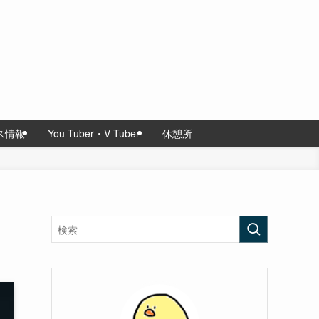
ス情報
You Tuber・V Tuber
休憩所