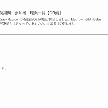
N(β)期間・参加者・職業一覧【CR鯖】
razy Raccoon(CR)主催のGTA5鯖が開始しました。MadTown GTA (Beta)
VCR鯖とは異なっているものの、参加者はCR勢だけ…
ます。