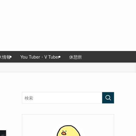
ス情報
You Tuber・V Tuber
休憩所
し