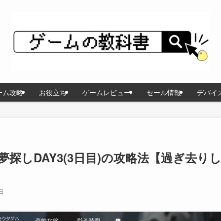
ーム攻略
お役立ち
ゲームレビュー
セール情報
デバイ
探しDAY3(3日目)の攻略法【過ぎ去り
日