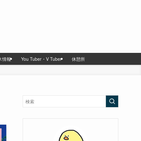
ス情報
You Tuber・V Tuber
休憩所