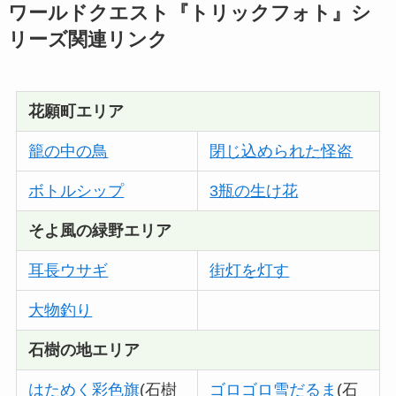
ワールドクエスト『トリックフォト』シ
リーズ関連リンク
花願町エリア
籠の中の鳥
閉じ込められた怪盗
ボトルシップ
3瓶の生け花
そよ風の緑野エリア
耳長ウサギ
街灯を灯す
大物釣り
石樹の地
エリア
はためく彩色旗
(石樹
ゴロゴロ雪だるま
(石