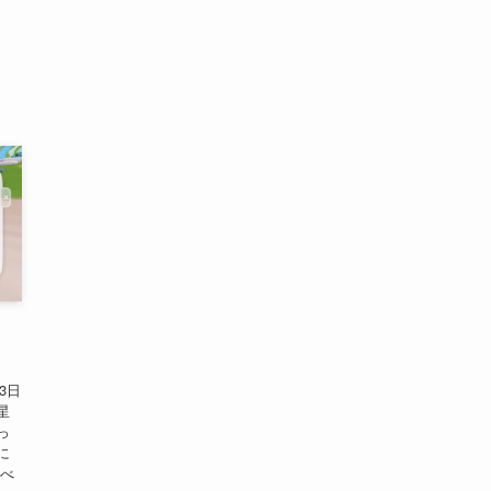
・
3日
星
っ
に
るべ