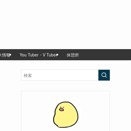
ス情報
You Tuber・V Tuber
休憩所