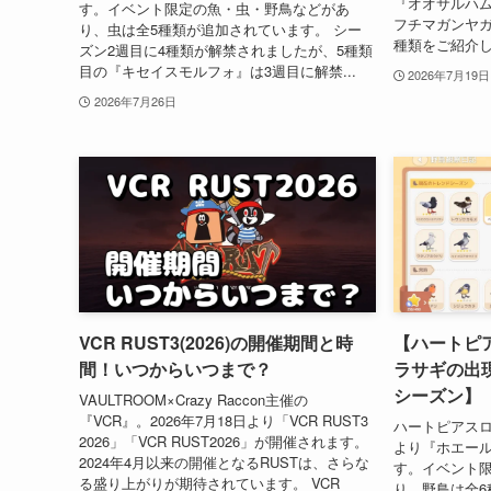
『オオサルハ
す。イベント限定の魚・虫・野鳥などがあ
フチマガンヤガ
り、虫は全5種類が追加されています。 シー
種類をご紹介し
ズン2週目に4種類が解禁されましたが、5種類
目の『キセイスモルフォ』は3週目に解禁...
2026年7月19日
2026年7月26日
VCR RUST3(2026)の開催期間と時
【ハートピ
間！いつからいつまで？
ラサギの出
シーズン】
VAULTROOM×Crazy Raccon主催の
『VCR』。2026年7月18日より「VCR RUST3
ハートピアスロ
2026」「VCR RUST2026」が開催されます。
より『ホエー
2024年4月以来の開催となるRUSTは、さらな
す。イベント
る盛り上がりが期待されています。 VCR
り、野鳥は全6