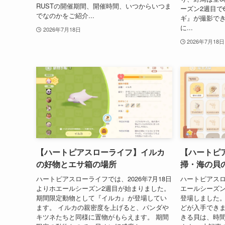
RUSTの開催期間、開催時間、いつからいつま
ーズン2週目で
でなのかをご紹介...
ギ』が撮影で
に...
2026年7月18日
2026年7月18日
【ハートピアスローライフ】イルカ
【ハートピ
の好物とエサ箱の場所
掃・海の貝
ハートピアスローライフでは、2026年7月18日
ハートピアスロ
よりホエールシーズン2週目が始まりました。
エールシーズ
期間限定動物として『イルカ』が登場してい
登場しました
ます。 イルカの親密度を上げると、パンダや
どが入手できま
キツネたちと同様に置物がもらえます。 期間
きる貝は、時