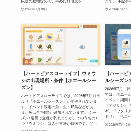
限定の動物なので、早めに好感度を...
ます。 本記事
2026年7月18日
2026年7月15日
【ハートピアスローライフ】ウミウ
【ハートピ
シの出現場所・条件【ホエールシー
ルシーズン
ズン】
2026年7月
では、ホエー
ハートピアスローライフでは、2026年7月11日
イベント期間
より『ホエールシーズン』が開催されていま
ラアジサシ』
す。イベント限定の魚・虫・野鳥などがあ
ギ』『ワタリ
り、魚は全7種類が追加されています。 シー
ドリ』『ベニヘ
ズン1週目で全種が釣れますが、そのうちの1
つ『ウミウシ』は入手方法が特殊です。ど...
2026年7月12日