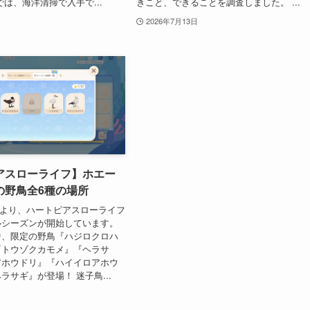
では、海洋清掃で入手で...
きこと、できることを調査しました。 ...
2026年7月13日
アスローライフ】ホエー
の野鳥全6種の場所
11日より、ハートピアスローライフ
ルシーズンが開始しています。
中、限定の野鳥『ハジロクロハ
『トウゾクカモメ』『ヘラサ
アホウドリ』『ハイイロアホウ
ラサギ』が登場！ 迷子鳥...